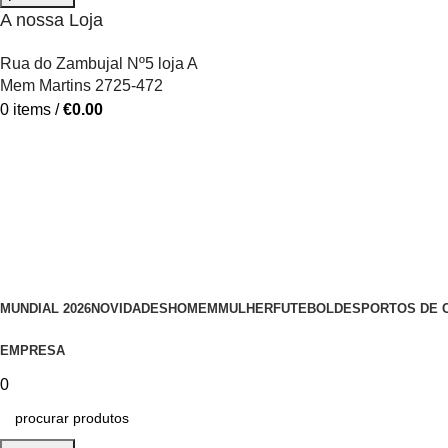
A nossa Loja
Rua do Zambujal Nº5 loja A
Mem Martins 2725-472
0
items
/
€
0.00
MUNDIAL 2026
NOVIDADES
HOMEM
MULHER
FUTEBOL
DESPORTOS DE 
EMPRESA
0