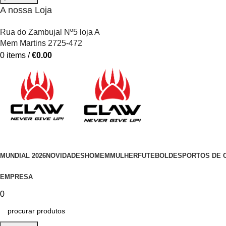
A nossa Loja
Rua do Zambujal Nº5 loja A
Mem Martins 2725-472
0
items
/
€
0.00
MUNDIAL 2026
NOVIDADES
HOMEM
MULHER
FUTEBOL
DESPORTOS DE 
EMPRESA
0