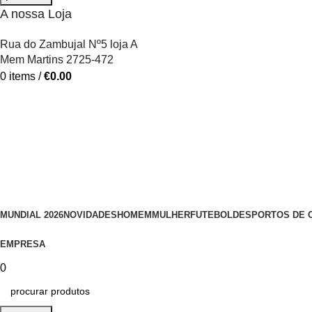
A nossa Loja
Rua do Zambujal Nº5 loja A
Mem Martins 2725-472
0
items
/
€
0.00
MUNDIAL 2026
NOVIDADES
HOMEM
MULHER
FUTEBOL
DESPORTOS DE 
EMPRESA
0