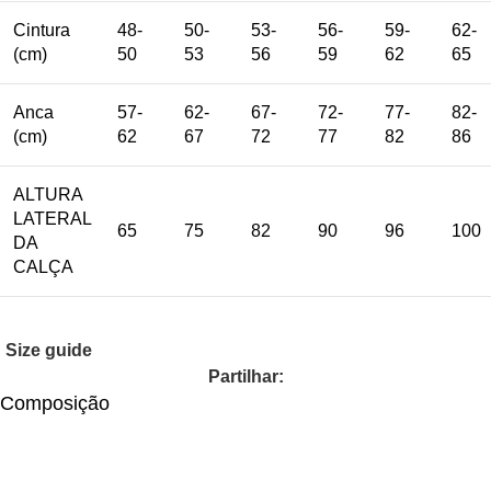
Cintura
48-
50-
53-
56-
59-
62-
(cm)
50
53
56
59
62
65
Anca
57-
62-
67-
72-
77-
82-
(cm)
62
67
72
77
82
86
ALTURA
LATERAL
65
75
82
90
96
100
DA
CALÇA
Size guide
Partilhar:
Composição