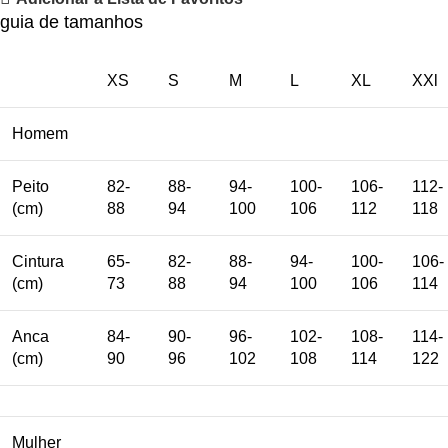
guia de tamanhos
XS
S
M
L
XL
XXl
Homem
Peito
82-
88-
94-
100-
106-
112-
(cm)
88
94
100
106
112
118
Cintura
65-
82-
88-
94-
100-
106-
(cm)
73
88
94
100
106
114
Anca
84-
90-
96-
102-
108-
114-
(cm)
90
96
102
108
114
122
Mulher