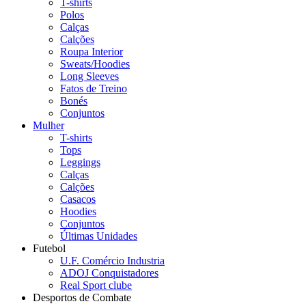
T-shirts
Polos
Calças
Calções
Roupa Interior
Sweats/Hoodies
Long Sleeves
Fatos de Treino
Bonés
Conjuntos
Mulher
T-shirts
Tops
Leggings
Calças
Calções
Casacos
Hoodies
Conjuntos
Últimas Unidades
Futebol
U.F. Comércio Industria
ADOJ Conquistadores
Real Sport clube
Desportos de Combate