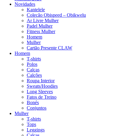
Novidades
Kantelele
Coleção Obispeed – Obikwelu
Ar Livre Mulher
Padel Mulher
Fitness Mulher
Homem
Mulher
Cartão Presente CLAW
Homem
T-shirts
Polos
Calças
Calções
Roupa Interior
Sweats/Hoodies
Long Sleeves
Fatos de Treino
Bonés
Conjuntos
Mulher
T-shirts
Tops
Leggings
Calças