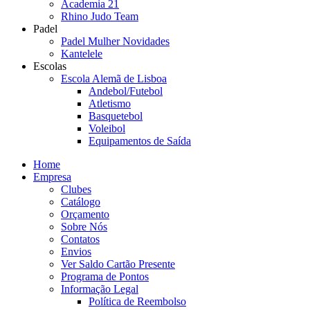
Academia 21
Rhino Judo Team
Padel
Padel Mulher Novidades
Kantelele
Escolas
Escola Alemã de Lisboa
Andebol/Futebol
Atletismo
Basquetebol
Voleibol
Equipamentos de Saída
Home
Empresa
Clubes
Catálogo
Orçamento
Sobre Nós
Contatos
Envios
Ver Saldo Cartão Presente
Programa de Pontos
Informação Legal
Política de Reembolso