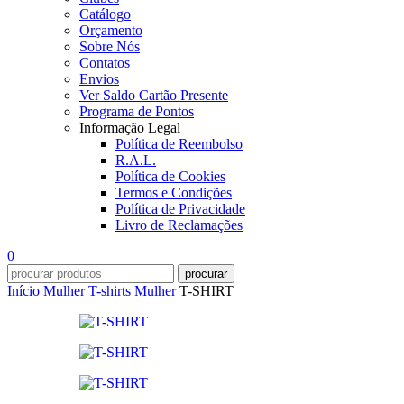
Catálogo
Orçamento
Sobre Nós
Contatos
Envios
Ver Saldo Cartão Presente
Programa de Pontos
Informação Legal
Política de Reembolso
R.A.L.
Política de Cookies
Termos e Condições
Política de Privacidade
Livro de Reclamações
0
procurar
Início
Mulher
T-shirts Mulher
T-SHIRT