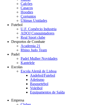
Calções
Casacos
Hoodies
Conjuntos
Últimas Unidades
Futebol
U.F. Comércio Industria
ADOJ Conquistadores
Real Sport clube
Desportos de Combate
Academia 21
Rhino Judo Team
Padel
Padel Mulher Novidades
Kantelele
Escolas
Escola Alemã de Lisboa
Andebol/Futebol
Atletismo
Basquetebol
Voleibol
Equipamentos de Saída
Empresa
Clubes