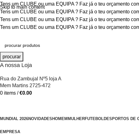
Tens um CLUBE ou uma EQUIPA ?
Faz já o teu orçamento c
Skip to main content
Tens um CLUBE ou uma EQUIPA ?
Faz já o teu orçamento c
Tens um CLUBE ou uma EQUIPA ?
Faz já o teu orçamento c
Tens um CLUBE ou uma EQUIPA ?
Faz já o teu orçamento c
procurar
A nossa Loja
Rua do Zambujal Nº5 loja A
Mem Martins 2725-472
0
items
/
€
0.00
MUNDIAL 2026
NOVIDADES
HOMEM
MULHER
FUTEBOL
DESPORTOS DE 
EMPRESA