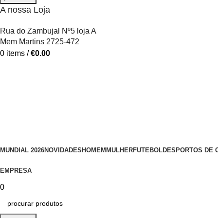
A nossa Loja
Rua do Zambujal Nº5 loja A
Mem Martins 2725-472
0
items
/
€
0.00
MUNDIAL 2026
NOVIDADES
HOMEM
MULHER
FUTEBOL
DESPORTOS DE 
EMPRESA
0