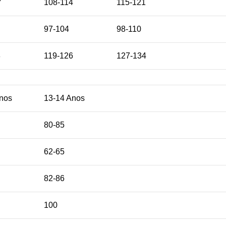
7
108-114
115-121
97-104
98-110
8
119-126
127-134
nos
13-14 Anos
80-85
62-65
82-86
100