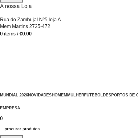
A nossa Loja
Rua do Zambujal Nº5 loja A
Mem Martins 2725-472
0
items
/
€
0.00
MUNDIAL 2026
NOVIDADES
HOMEM
MULHER
FUTEBOL
DESPORTOS DE 
EMPRESA
0