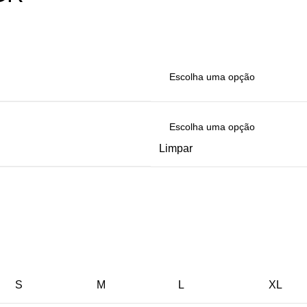
Limpar
S
M
L
XL