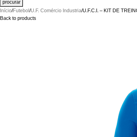
procurar
Início
Futebol
U.F. Comércio Industria
U.F.C.I. – KIT DE TREI
Back to products