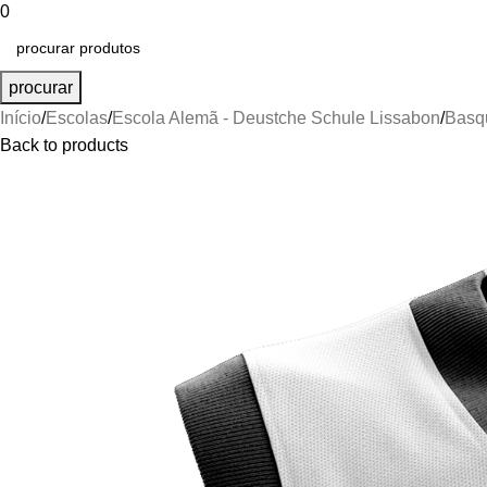
0
procurar
Início
Escolas
Escola Alemã - Deustche Schule Lissabon
Basq
Back to products