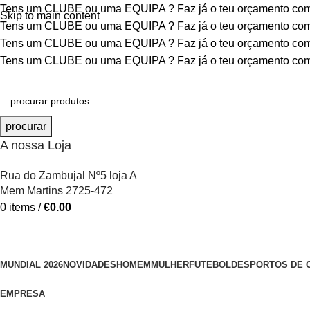
Tens um CLUBE ou uma EQUIPA ?
Faz já o teu orçamento c
Skip to main content
Tens um CLUBE ou uma EQUIPA ?
Faz já o teu orçamento c
Tens um CLUBE ou uma EQUIPA ?
Faz já o teu orçamento c
Tens um CLUBE ou uma EQUIPA ?
Faz já o teu orçamento c
procurar
A nossa Loja
Rua do Zambujal Nº5 loja A
Mem Martins 2725-472
0
items
/
€
0.00
MUNDIAL 2026
NOVIDADES
HOMEM
MULHER
FUTEBOL
DESPORTOS DE 
EMPRESA