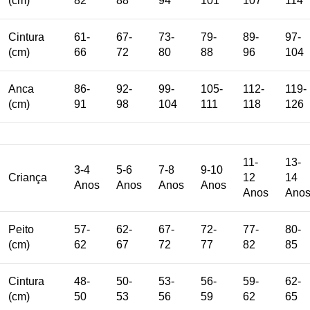
(cm)
82
88
94
101
107
114
Cintura
61-
67-
73-
79-
89-
97-
(cm)
66
72
80
88
96
104
Anca
86-
92-
99-
105-
112-
119-
(cm)
91
98
104
111
118
126
11-
13-
3-4
5-6
7-8
9-10
Criança
12
14
Anos
Anos
Anos
Anos
Anos
Ano
Peito
57-
62-
67-
72-
77-
80-
(cm)
62
67
72
77
82
85
Cintura
48-
50-
53-
56-
59-
62-
(cm)
50
53
56
59
62
65