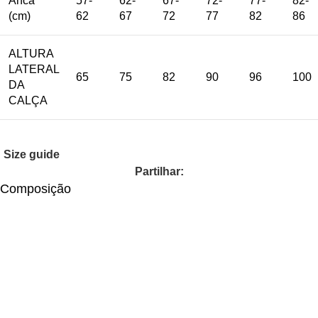
Anca
57-
62-
67-
72-
77-
82-
(cm)
62
67
72
77
82
86
ALTURA
LATERAL
65
75
82
90
96
100
DA
CALÇA
Size guide
Partilhar:
Composição