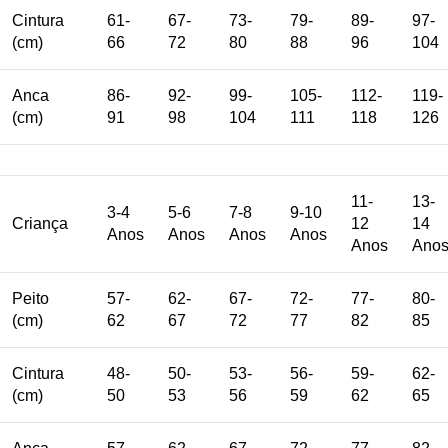
Cintura
61-
67-
73-
79-
89-
97-
(cm)
66
72
80
88
96
104
Anca
86-
92-
99-
105-
112-
119-
(cm)
91
98
104
111
118
126
11-
13-
3-4
5-6
7-8
9-10
Criança
12
14
Anos
Anos
Anos
Anos
Anos
Ano
Peito
57-
62-
67-
72-
77-
80-
(cm)
62
67
72
77
82
85
Cintura
48-
50-
53-
56-
59-
62-
(cm)
50
53
56
59
62
65