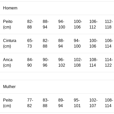
Homem
Peito
82-
88-
94-
100-
106-
112-
(cm)
88
94
100
106
112
118
Cintura
65-
82-
88-
94-
100-
106-
(cm)
73
88
94
100
106
114
Anca
84-
90-
96-
102-
108-
114-
(cm)
90
96
102
108
114
122
Mulher
Peito
77-
83-
89-
95-
102-
108-
(cm)
82
88
94
101
107
114